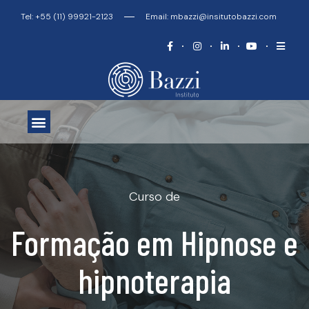
Tel: +55 (11) 99921-2123
Email: mbazzi@insitutobazzi.com
O INSTITUTO
ATIVIDADES CLÍNICAS
CURSOS E WORKSHOPS
Curso de
Formação em Hipnose e
hipnoterapia